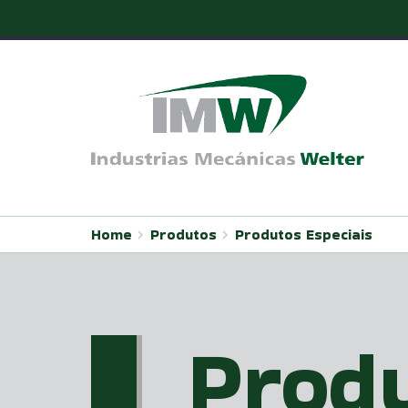
Pular
para
o
conteúdo
Home
Produtos
Produtos Especiais
Produ