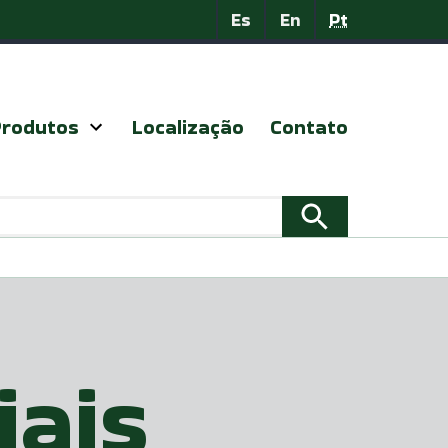
Es
En
Pt
Produtos
Localização
Contato
Abrir
menu
iais