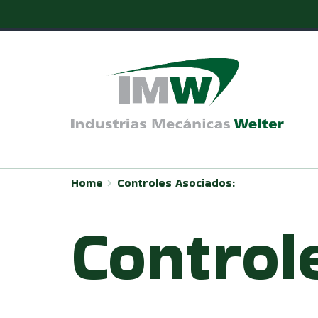
Pular
para
o
conteúdo
Home
Controles Asociados:
Control