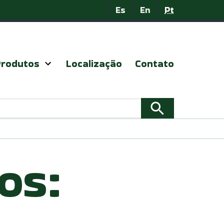
Es
En
Pt
Produtos
Localização
Contato
Abrir
menu
os: